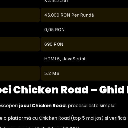
X2.542.251
46.000 RON Per Rundă
0,05 RON
690 RON
HTML5, JavaScript
5.2 MB
oci Chicken Road – Ghid
descoperi
jocul Chicken Road
, procesul este simplu:
o platformă cu Chicken Road (top 5 mai jos) și verifică-ț