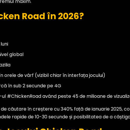
premiul maxim.
icken Road în 2026?
luni
ivel global
zilia
n orele de vârf (vizibil chiar în interfața jocului)
rcă în sub 2 secunde pe 4G
-ul #ChickenRoad având peste 45 de milioane de vizualiz
de căutare în creștere cu 340% față de ianuarie 2025, co
dele rapide de 10-30 secunde și posibilitatea de a câștig