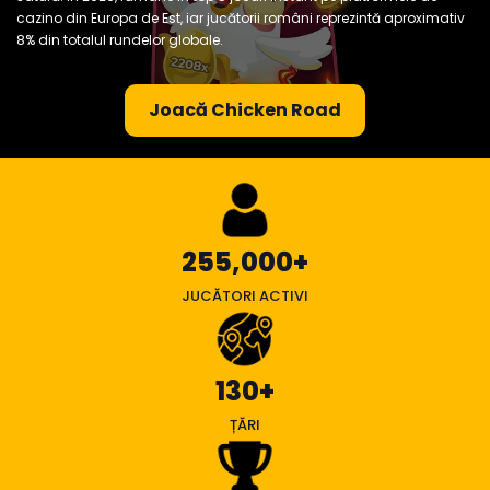
cazino din Europa de Est, iar jucătorii români reprezintă aproximativ
8% din totalul rundelor globale.
Joacă Chicken Road
255,000+
JUCĂTORI ACTIVI
130+
ȚĂRI